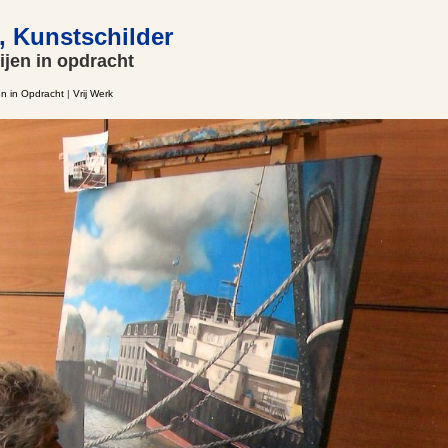
, Kunstschilder
ijen in opdracht
en in Opdracht
|
Vrij Werk