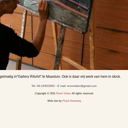
elmatig in''Gallery RitsArt" te Maasluis. Ook is daar vrij werk van hem in stock.
Tel. 06-16503992 - E mail: renevisker@gmail.com
Copyright © 2011
René Visker
All rights reserved
Web site by
Floyd Sweeting