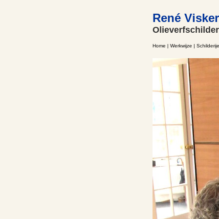
René Visker
Olieverfschilder
Home
|
Werkwijze
|
Schilderij